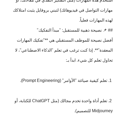
استخدم هذه المهارات (مثل التفكير النقدي في مقالاتك، أو
مهارات التواصل في فيديوهاتك) لتبني بروفايل يثبت امتلاكك
لهذه المهارات فعلياً.
## 📌 نصيحة ذهبية للمستقبل: "مبدأ التفكيك"
أفضل نصيحة للموظف المستقبلي هي **"تفكيك المهارات
المعقدة"**. إذا كنت ترغب في تعلم "الذكاء الاصطناعي"، لا
تحاول تعلم كل شيء. ابدأ بـ:
1. تعلم كيفية صياغة "الأوامر" (Prompt Engineering).
2. تعلم أداة واحدة تخدم مجالك (مثل ChatGPT للكتابة، أو
Midjourney للتصميم).