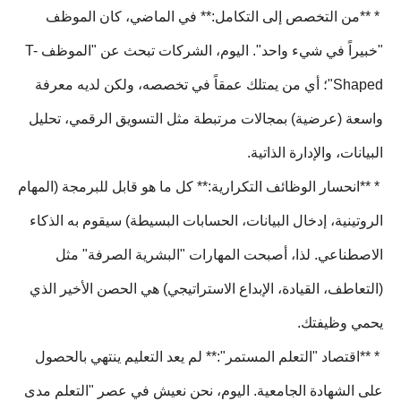
* **من التخصص إلى التكامل:** في الماضي، كان الموظف
"خبيراً في شيء واحد". اليوم، الشركات تبحث عن "الموظف T-
Shaped"؛ أي من يمتلك عمقاً في تخصصه، ولكن لديه معرفة
واسعة (عرضية) بمجالات مرتبطة مثل التسويق الرقمي، تحليل
البيانات، والإدارة الذاتية.
* **انحسار الوظائف التكرارية:** كل ما هو قابل للبرمجة (المهام
الروتينية، إدخال البيانات، الحسابات البسيطة) سيقوم به الذكاء
الاصطناعي. لذا، أصبحت المهارات "البشرية الصرفة" مثل
(التعاطف، القيادة، الإبداع الاستراتيجي) هي الحصن الأخير الذي
يحمي وظيفتك.
* **اقتصاد "التعلم المستمر":** لم يعد التعليم ينتهي بالحصول
على الشهادة الجامعية. اليوم، نحن نعيش في عصر "التعلم مدى