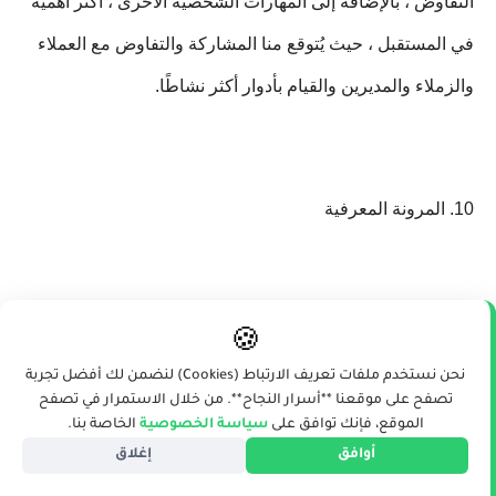
التفاوض ، بالإضافة إلى المهارات الشخصية الأخرى ، أكثر أهمية
في المستقبل ، حيث يُتوقع منا المشاركة والتفاوض مع العملاء
والزملاء والمديرين والقيام بأدوار أكثر نشاطًا.
10. المرونة المعرفية
تصف المرونة المعرفية القدرة على التفكير في مفاهيم متعددة
🍪
في وقت واحد. في عالم اليوم سريع الخطى ، اعتدنا التوفيق بين
نحن نستخدم ملفات تعريف الارتباط (Cookies) لنضمن لك أفضل تجربة
تصفح على موقعنا **أسرار النجاح**. من خلال الاستمرار في تصفح
العديد من الوظائف
وتعدد المهام . وفقًا
لتقرير صادر عن
الموقع، فإنك توافق على
سياسة الخصوصية
الخاصة بنا.
أوافق
إغلاق
المنتدى الاقتصادي العالمي (
PDF
) ، ستكون