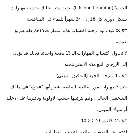
الحياة" (Lifelong Learning)، حيث يجب عليك تحديث مهاراتك
بشكل دوري كل 18 إلى 24 شهراً للبقاء في المنافسة.
## 🛠️ كيف تبدأ رحلة اكتساب هذه المهارات؟ (خارطة طريق
عملية)
لا تحاول اكتساب المهارات الـ 13 دفعة واحدة، فذلك قد يؤدي
إلى الإرهاق. اتبع هذه الاستراتيجية:
### 1. مرحلة الجرد (التدقيق المهني)
حدد 3 مهارات من القائمة السابقة تشعر أنها "فجوة" في ملفك
الشخصي الحالي، وقم بترتيبها حسب الأولوية وتأثيرها على دخلك
أو نموك المهني.
### 2. قاعدة 70-20-10
اعتمد هذا النموذج العالمي لتطوير المهارات: