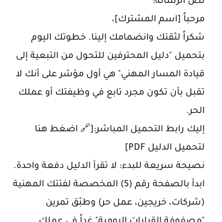
نص الرسالة:
مرحباً [اسم المشترك]،
شكراً لثقتك وانضمامك إلينا. خطوتك اليوم
بتحميل "دليل المحترفين للتحول من التبعية إلى
قيادة المسار المهني" هي أول مؤشر على أنك لا
تقبل بأن تكون مجرد تابع في وظيفتك أو عملك
الحر.
إليك رابط التحميل المباشر:[🔗 اضغط هنا
لتحميل الدليل PDF]
نصيحة سريعة للبدء: لا تقرأ الدليل دفعة واحدة.
ابدأ بالصفحة رقم (5) المخصصة لفئتك المهنية
(شركات، خريجين، عمل حر) وطبّق تمرين
"مصفوفة القرارات اليومية" غداً في عملك.