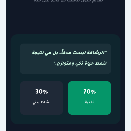
تقديم حلول تناسب كل قارئ على حدة.
"الرشاقة ليست هدفاً، بل هي نتيجة
لنمط حياة ذكي ومتوازن."
30%
70%
تغذية
نشاط بدني