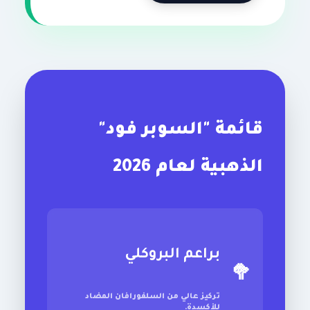
قائمة "السوبر فود"
الذهبية لعام 2026
براعم البروكلي
🥦
تركيز عالي من السلفورافان المضاد
للأكسدة.