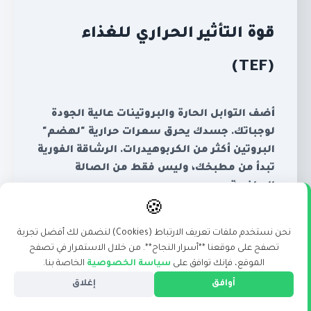
قوة التأثير الحراري للغذاء
(TEF)
أضف التوابل الحارة والبروتينات عالية الجودة
لوجباتك. جسدك يحرق سعرات حرارية "لهضم"
البروتين أكثر من الكربوهيدرات. الرشاقة الفورية
تبدأ من مطبخك، وليس فقط من الصالة
الرياضية.
🍪
#سوبر_فود
#تغذية_ذكية
نحن نستخدم ملفات تعريف الارتباط (Cookies) لنضمن لك أفضل تجربة
تصفح على موقعنا **أسرار النجاح**. من خلال الاستمرار في تصفح
الموقع، فإنك توافق على
سياسة الخصوصية
الخاصة بنا.
أوافق
إغلاق