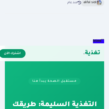
alifal sidi
منذ عام
```html
تغذية
.
اشترك الآن
مستقبل الصحة يبدأ هنا
التغذية السليمة: طريقك