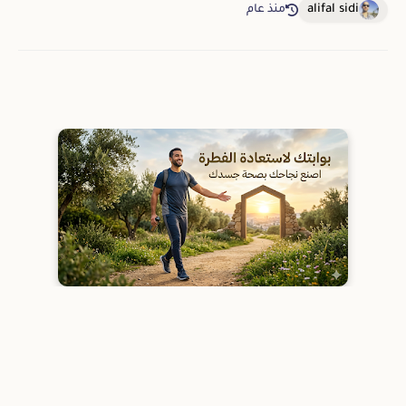
alifal sidi
منذ عام