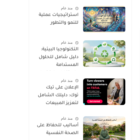
المستقبل القريب؟
منذ عام
استراتيجيات عملية
للنمو والتطور
منذ عام
التكنولوجيا البيئية:
دليل شامل للحلول
المستدامة
والابتكارات الخضراء
منذ عام
الإعلان على تيك
توك: دليلك الشامل
لتعزيز المبيعات
والوصول لجمهورك
منذ عام
المستهدف
أساليب للحفاظ على
الصحة النفسية