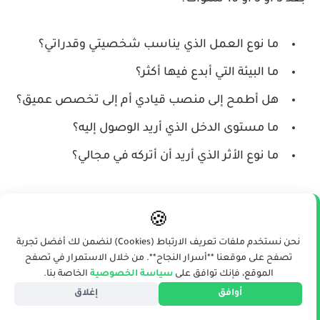
ما نوع العمل الذي يناسب شخصيتي وقدراتي؟
ما البيئة التي أبدع فيها أكثر؟
هل أطمح إلى منصب قيادي أم إلى تخصص عميق؟
ما مستوى الدخل الذي أريد الوصول إليه؟
ما نوع الأثر الذي أريد أن أتركه في مجالي؟
عندما تتضح الرؤية، تصبح قراراتك اليومية أكثر سهولة،
🍪
وتعرف ما الذي يستحق وقتك وجهدك، وما الذي يجب أن
نحن نستخدم ملفات تعريف الارتباط (Cookies) لنضمن لك أفضل تجربة
تتجنبه حتى لا تستهلك طاقتك في مسارات غير مفيدة.
تصفح على موقعنا **أسرار النجاح**. من خلال الاستمرار في تصفح
الموقع، فإنك توافق على
سياسة الخصوصية
الخاصة بنا.
أوافق
إغلاق
وضع أهداف مهنية ذكية وقابلة