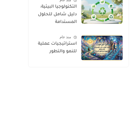
منذ عام
التكنولوجيا البيئية:
دليل شامل للحلول
المستدامة
والابتكارات الخضراء
منذ عام
استراتيجيات عملية
للنمو والتطور