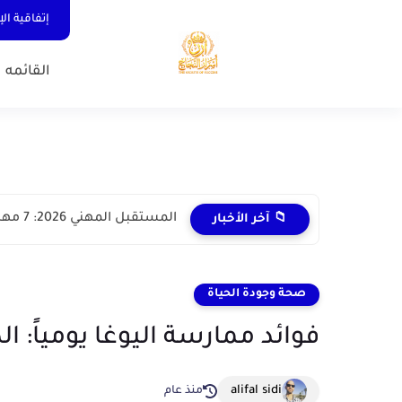
إتفاقية ال
القائمه 
المستقبل المهني 2026: 7 مهارات ستحدد من سينجح ومن سيتخلف...
📁 آخر الأخبار
صحة وجودة الحياة
فوائد ممارسة اليوغا يومياً: ا
alifal sidi
منذ عام