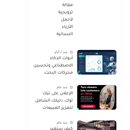
مقالة
أجر
ترويجية
سو
لأجمل
ال
الأزياء
الر
النسائية
منذ 2 أيام
أدوات الذكاء
الاصطناعي وتحسين
محركات البحث:
دليلك الشامل
منذ عام
للتفوق الرقمي
الإعلان على تيك
توك: دليلك الشامل
لتعزيز المبيعات
والوصول لجمهورك
منذ عام
المستهدف
كيف ستغير