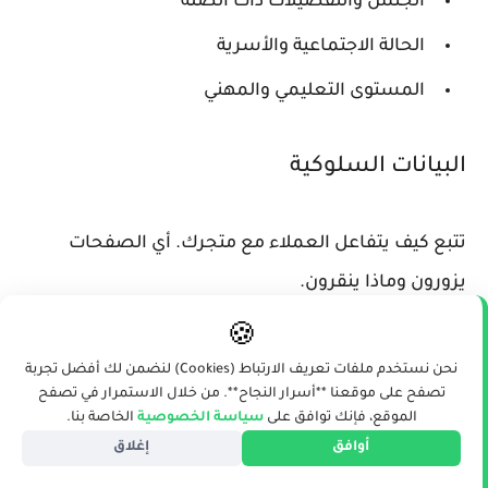
الجنس والتفضيلات ذات الصلة
الحالة الاجتماعية والأسرية
المستوى التعليمي والمهني
البيانات السلوكية
تتبع كيف يتفاعل العملاء مع متجرك. أي الصفحات
يزورون وماذا ينقرون.
🍪
الصفحات المزارة وترتيب التصفح
نحن نستخدم ملفات تعريف الارتباط (Cookies) لنضمن لك أفضل تجربة
تصفح على موقعنا **أسرار النجاح**. من خلال الاستمرار في تصفح
المنتجات المشاهدة والوقت المستغرق
الموقع، فإنك توافق على
سياسة الخصوصية
الخاصة بنا.
المنتجات المضافة للسلة
أوافق
إغلاق