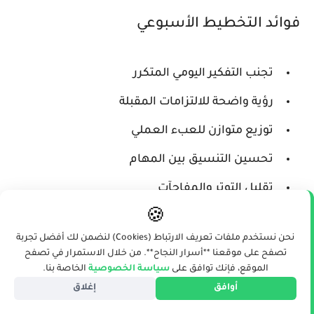
فوائد التخطيط الأسبوعي
تجنب التفكير اليومي المتكرر
رؤية واضحة للالتزامات المقبلة
توزيع متوازن للعبء العملي
تحسين التنسيق بين المهام
تقليل التوتر والمفاجآت
🍪
قياس التقدم نحو الأهداف الكبيرة
نحن نستخدم ملفات تعريف الارتباط (Cookies) لنضمن لك أفضل تجربة
تصفح على موقعنا **أسرار النجاح**. من خلال الاستمرار في تصفح
نظام GTD (Getting Things Done)
الموقع، فإنك توافق على
سياسة الخصوصية
الخاصة بنا.
أوافق
إغلاق