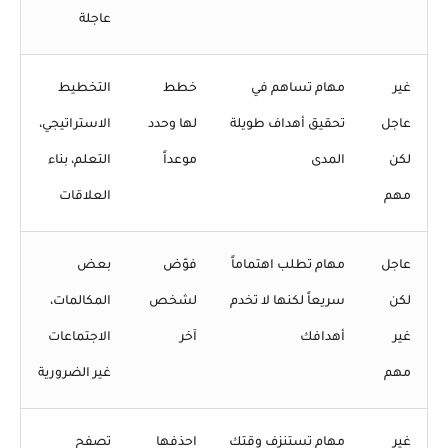
عاجلة
غير
مهام تساهم في
خطط
التخطيط
عاجل
تحقيق أهداف طويلة
لها وحدد
الاستراتيجي،
لكن
المدى
موعداً
التعلم، بناء
مهم
العلاقات
عاجل
مهام تطلب اهتماماً
فوّض
بعض
لكن
سريعاً لكنها لا تخدم
لشخص
المكالمات،
غير
أهدافك
آخر
الاجتماعات
مهم
غير الضرورية
غير
مهام تستنزف وقتك
احذفها
تصفح