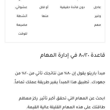
عاجل
دون فائدة حقيقية
أو قلل
عشوائي،
وغير
منها
أنشطة
مهم
مضيعة
للوقت
قاعدة ٨٠/٢٠ في إدارة المهام
مبدأ باريتو يقول إن ٨٠٪ من نتائجك تأتي من ٢٠٪ من
جهودك. تطبيق هذا المبدأ يغير طريقة عملك تماماً.
ابحث عن المهام التي تحقق أكبر تأثير. ركز معظم
طاقتك على هذه المهام القليلة عالية القيمة.