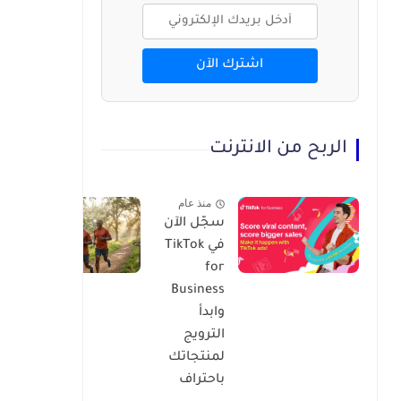
اشترك الآن
الربح من الانترنت
منذ عام
سجّل الآن
فو
في TikTok
ا
for
ال
Business
وابدأ
الترويج
لمنتجاتك
باحتراف