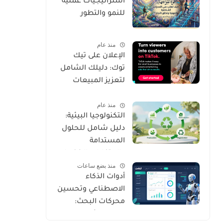
استراتيجيات عملية
للنمو والتطور
منذ عام
الإعلان على تيك
توك: دليلك الشامل
لتعزيز المبيعات
والوصول لجمهورك
منذ عام
المستهدف
التكنولوجيا البيئية:
دليل شامل للحلول
المستدامة
والابتكارات الخضراء
منذ بضع ساعات
أدوات الذكاء
الاصطناعي وتحسين
محركات البحث:
دليلك الشامل