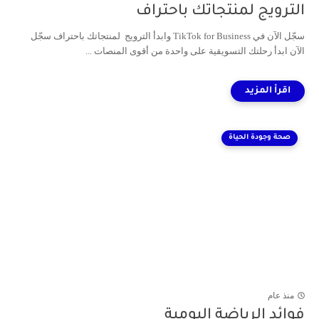
الترويج لمنتجاتك باحتراف
سجّل الآن في TikTok for Business وابدأ الترويج لمنتجاتك باحتراف سجّل
الآن ابدأ رحلتك التسويقية على واحدة من أقوى المنصات ...
صحة وجودة الحياة
منذ عام
فوائد الرياضة اليومية