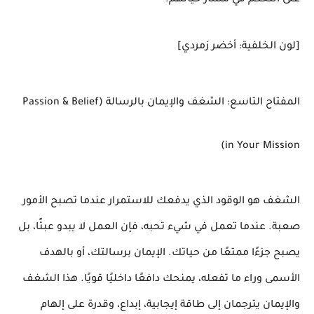
على التحكم في مسار حياتهم.
[لون الخلفية: أخضر زمردي]
المفتاح التاسع: الشغف والإيمان بالرسالة (Passion & Belief
in Your Mission)
الشغف هو الوقود الذي يدفعك للاستمرار عندما تصبح الأمور
صعبة. عندما تعمل في شيء تحبه، فإن العمل لا يبدو عبئًا، بل
يصبح جزءًا ممتعًا من حياتك. الإيمان برسالتك، أو بالهدف
الأسمى وراء ما تفعله، يمنحك دافعًا داخليًا قويًا. هذا الشغف
والإيمان يترجمان إلى طاقة إيجابية، إبداع، وقدرة على إلهام