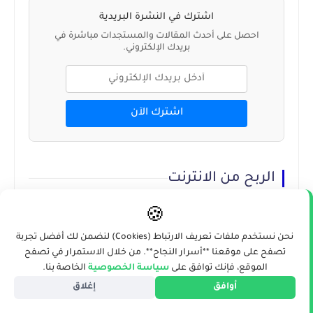
اشترك في النشرة البريدية
احصل على أحدث المقالات والمستجدات مباشرة في
بريدك الإلكتروني.
اشترك الآن
الربح من الانترنت
🍪
منذ عام
طرق تحسين محركات البحث
نحن نستخدم ملفات تعريف الارتباط (Cookies) لنضمن لك أفضل تجربة
تصفح على موقعنا **أسرار النجاح**. من خلال الاستمرار في تصفح
على الصفحة لزيادة الترتيب في
الموقع، فإنك توافق على
سياسة الخصوصية
الخاصة بنا.
محرك...
أوافق
إغلاق
منذ عام