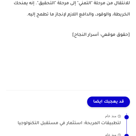
للانتقال من مرحلة "التمني" إلى مرحلة "التحقيق". إنه يمنحك
الخريطة، والوقود، والدافع اللازم لإنجاز ما تطمح إليه.
[حقوق موقعي: أسرار النجاح]
قد يعجبك ايضا
منذ عام
لتطبيقات المربحة: استثمار في مستقبل التكنولوجيا
منذ عام