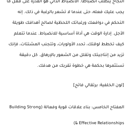
النجاح يتطلب انضباطًا. الانضباط الذاتي هو القدرة على فعل ما
يجب عليك فعله، حتى عندما لا تشعر بالرغبة في ذلك. إنه
التحكم في دوافعك ورغباتك اللحظية لصالح أهدافك طويلة
الأجل. إدارة الوقت هي أداة أساسية للانضباط. عندما تتعلم
كيف تخطط لوقتك، تحدد الأولويات، وتتجنب المشتتات، فإنك
تزيد من إنتاجيتك وتقلل من الشعور بالإرهاق. كل دقيقة
تستثمرها بحكمة هي خطوة تقربك من هدفك.
[لون الخلفية: برتقالي فاتح]
المفتاح الخامس: بناء علاقات قوية وفعالة (Building Strong
& Effective Relationships)