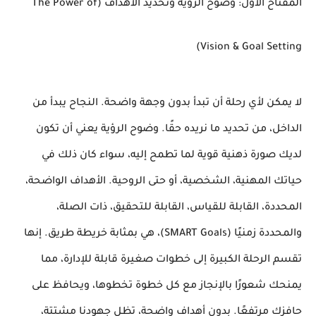
المفتاح الأول: وضوح الرؤية وتحديد الأهداف (The Power of
Vision & Goal Setting)
لا يمكن لأي رحلة أن تبدأ بدون وجهة واضحة. النجاح يبدأ من
الداخل، من تحديد ما نريده حقًا. وضوح الرؤية يعني أن تكون
لديك صورة ذهنية قوية لما تطمح إليه، سواء كان ذلك في
حياتك المهنية، الشخصية، أو حتى الروحية. الأهداف الواضحة،
المحددة، القابلة للقياس، القابلة للتحقيق، ذات الصلة،
والمحددة زمنيًا (SMART Goals)، هي بمثابة خريطة طريق. إنها
تقسم الرحلة الكبيرة إلى خطوات صغيرة قابلة للإدارة، مما
يمنحك شعورًا بالإنجاز مع كل خطوة تخطوها، ويحافظ على
حافزك مرتفعًا. بدون أهداف واضحة، تظل جهودنا مشتتة،