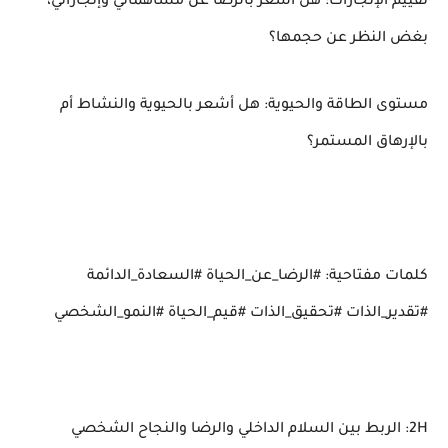
تقييم الإنجازات: هل أشعر بالرضا عن مساهماتي وإنجازاتي،
بغض النظر عن حجمها؟
مستوى الطاقة والحيوية: هل أشعر بالحيوية والنشاط أم
بالإرهاق المستمر؟
كلمات مفتاحية: #الرضا_عن_الحياة #السعادة_الدائمة
#تقدير_الذات #تحقيق_الذات #قيم_الحياة #النمو_الشخصي
2H: الربط بين السلام الداخلي والرضا والنجاح الشخصي