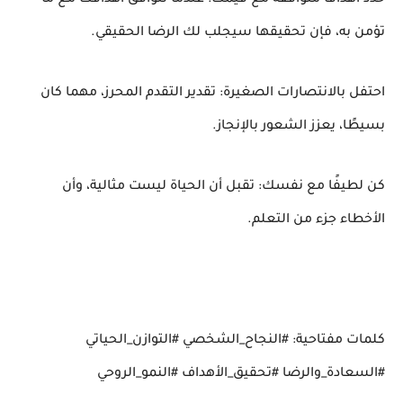
حدد أهدافًا متوافقة مع قيمك: عندما تتوافق أهدافك مع ما
تؤمن به، فإن تحقيقها سيجلب لك الرضا الحقيقي.
احتفل بالانتصارات الصغيرة: تقدير التقدم المحرز، مهما كان
بسيطًا، يعزز الشعور بالإنجاز.
كن لطيفًا مع نفسك: تقبل أن الحياة ليست مثالية، وأن
الأخطاء جزء من التعلم.
كلمات مفتاحية: #النجاح_الشخصي #التوازن_الحياتي
#السعادة_والرضا #تحقيق_الأهداف #النمو_الروحي