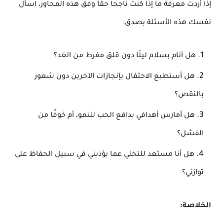
​إذا أردت معرفة ما إذا كنت ناجحاً حقاً وفق هذه المحاور، اسأل
نفسك هذه الأسئلة بصدق:
​هل أنام بسلام ليلًا دون قلق مفرط من الغد؟
​هل أستطيع الاحتفال بإنجازات الآخرين دون شعور
بالنقص؟
​هل أمارس أهدافي بدافع الحب للنمو، أم خوفًا من
الفشل؟
​هل أنا مستعد للتخلي عما يؤذيني في سبيل الحفاظ على
توازني؟
الخلاصة: